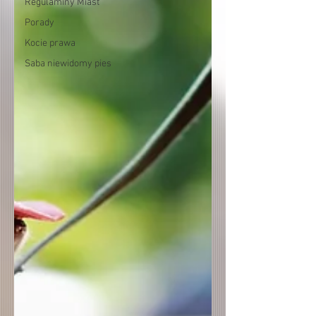
Regulaminy Miast
Porady
Kocie prawa
Saba niewidomy pies