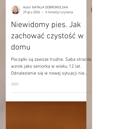
Autor NATALIA DOBROWOLSKA
29 gru 2024
3 minut(y) czytania
Niewidomy pies. Jak
zachować czystość w
domu
Początki są zawsze trudne. Saba straciła
wzrok jako seniorka w wieku 12 lat.
Odnalezienie się w nowej sytuacji nie
było łatwe. Początkowo