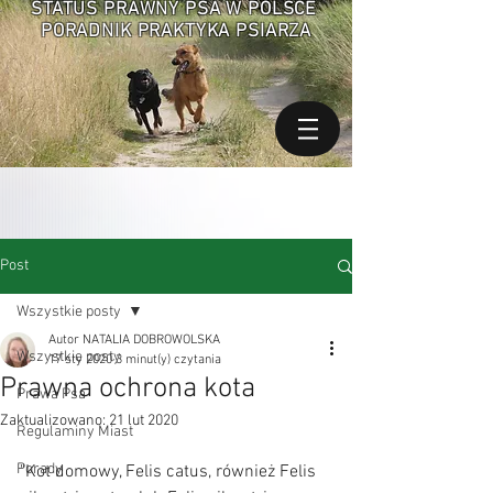
STATUS PRAWNY PSA W POLSCE
PORADNIK PRAKTYKA PSIARZA
Post
Wszystkie posty
Autor NATALIA DOBROWOLSKA
Wszystkie posty
17 sty 2020
3 minut(y) czytania
Prawna ochrona kota
Prawa Psa
Zaktualizowano:
21 lut 2020
Regulaminy Miast
Porady
"Kot domowy, Felis catus, również Felis 