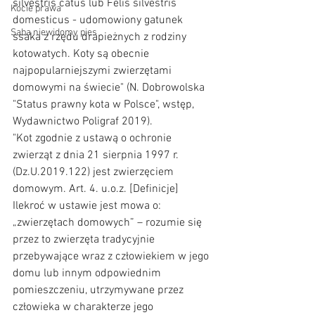
silvestris catus lub Felis silvestris 
Kocie prawa
domesticus - udomowiony gatunek 
Saba niewidomy pies
ssaka z rzędu drapieżnych z rodziny 
kotowatych. Koty są obecnie 
najpopularniejszymi zwierzętami 
domowymi na świecie" (N. Dobrowolska 
"Status prawny kota w Polsce", wstęp, 
Wydawnictwo Poligraf 2019).
"Kot zgodnie z ustawą o ochronie 
zwierząt z dnia 21 sierpnia 1997 r. 
(Dz.U.2019.122) jest zwierzęciem 
domowym. Art. 4. u.o.z. [Definicje] 
Ilekroć w ustawie jest mowa o: 
„zwierzętach domowych” – rozumie się 
przez to zwierzęta tradycyjnie 
przebywające wraz z człowiekiem w jego 
domu lub innym odpowiednim 
pomieszczeniu, utrzymywane przez 
człowieka w charakterze jego 