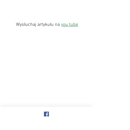
 Wysłuchaj artykułu na 
you tube
KSIĄŻKA STATUS PRAWNY PSA W 