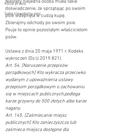
Niestety niejedna osoba miała takie 
Kocie prawa
doświadczenie, że sprzątając po swoim 
Saba niewidomy pies
psie wdepnęła w cudzą kupę.
Zbierajmy odchody po swoim psie. 
Psuje to opinie pozostałym właścicielom 
psów.     
Ustawa z dnia 20 maja 1971 r. Kodeks 
wykroczeń (Dz.U.2019.821).    
Art. 54. [Naruszenie przepisów 
porządkowych] Kto wykracza przeciwko 
wydanym z upoważnienia ustawy 
przepisom porządkowym o zachowaniu 
się w miejscach publicznych,podlega 
karze grzywny do 500 złotych albo karze 
nagany.
Art. 145. [Zaśmiecanie miejsc 
publicznych] Kto zanieczyszcza lub 
zaśmieca miejsca dostępne dla 