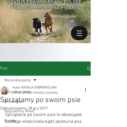
STATUS PRAWNY PSA W POLSCE
PORADNIK PRAKTYKA PSIARZA
Post
Wszystkie posty
Autor NATALIA DOBROWOLSKA
Wszystkie posty
23 kwi 2018
2 minut(y) czytania
Sprzątamy po swoim psie
Prawa Psa
Zaktualizowano:
28 gru 2019
Regulaminy Miast
Sprzątanie po swoim psie to obowiązek 
Porady
każdego właściciela bądź opiekuna psa. 