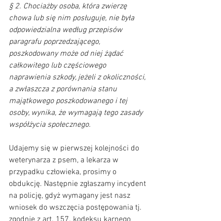
§ 2. Chociażby osoba, która zwierzę 
chowa lub się nim posługuje, nie była 
odpowiedzialna według przepisów 
paragrafu poprzedzającego, 
poszkodowany może od niej żądać 
całkowitego lub częściowego 
naprawienia szkody, jeżeli z okoliczności, 
a zwłaszcza z porównania stanu 
majątkowego poszkodowanego i tej 
osoby, wynika, że wymagają tego zasady 
współżycia społecznego.
Udajemy się w pierwszej kolejności do 
weterynarza z psem, a lekarza w 
przypadku człowieka, prosimy o 
obdukcję. Następnie zgłaszamy incydent 
na policję, gdyż wymagany jest nasz 
wniosek do wszczęcia postępowania tj. 
zgodnie z art. 157. kodeksu karnego 