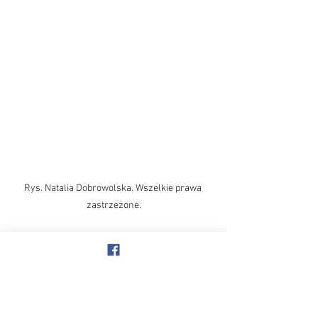
Rys. Natalia Dobrowolska. Wszelkie prawa 
zastrzeżone.
 Wysłuchaj artykułu na 
you tube