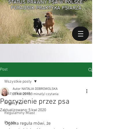
STATUS PRAWNY PSA W POLSCE
PORADNIK PRAKTYKA PSIARZA
Post
Wszystkie posty
Autor NATALIA DOBROWOLSKA
Wszystkie posty
23 kwi 2018
3 minut(y) czytania
Pogryzienie przez psa
Prawa Psa
Zaktualizowano:
5 kwi 2020
Regulaminy Miast
Porady
Ogólna reguła mówi, że 