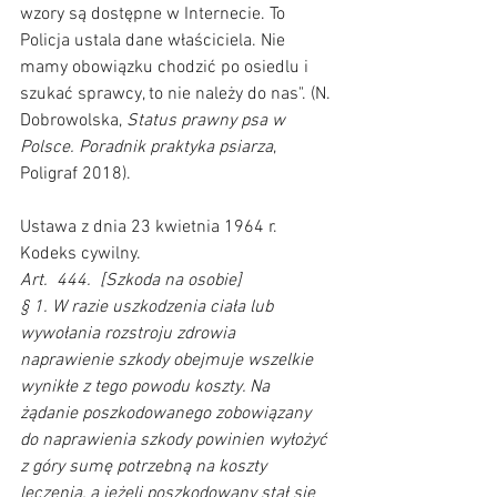
wzory są dostępne w Internecie. To 
Policja ustala dane właściciela. Nie 
mamy obowiązku chodzić po osiedlu i 
szukać sprawcy, to nie należy do nas". (N. 
Dobrowolska, 
Status prawny psa w 
Polsce. Poradnik praktyka psiarza
, 
Poligraf 2018).     
Ustawa z dnia 23 kwietnia 1964 r. 
Kodeks cywilny.  
Art.  444.  [Szkoda na osobie] 
§ 1. W razie uszkodzenia ciała lub 
wywołania rozstroju zdrowia 
naprawienie szkody obejmuje wszelkie 
wynikłe z tego powodu koszty. Na 
żądanie poszkodowanego zobowiązany 
do naprawienia szkody powinien wyłożyć 
z góry sumę potrzebną na koszty 
leczenia, a jeżeli poszkodowany stał się 