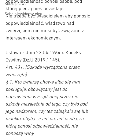
odpowiedzialność ponosi osoba, pod 
Kocie prawa
której pieczą pies pozostaje.  
Saba niewidomy pies
Nie trzeba być właścicielem aby ponosić 
odpowiedzialność, władztwo nad 
zwierzęciem nie musi być związane z 
interesem ekonomicznym.     
Ustawa z dnia 23.04.1964 r. Kodeks 
Cywilny (Dz.U.2019.1145). 
Art. 431. [Szkoda wyrządzona przez 
zwierzęta] 
§ 1. Kto zwierzę chowa albo się nim 
posługuje, obowiązany jest do 
naprawienia wyrządzonej przez nie 
szkody niezależnie od tego, czy było pod 
jego nadzorem, czy też zabłąkało się lub 
uciekło, chyba że ani on, ani osoba, za 
którą ponosi odpowiedzialność, nie 
ponoszą winy.