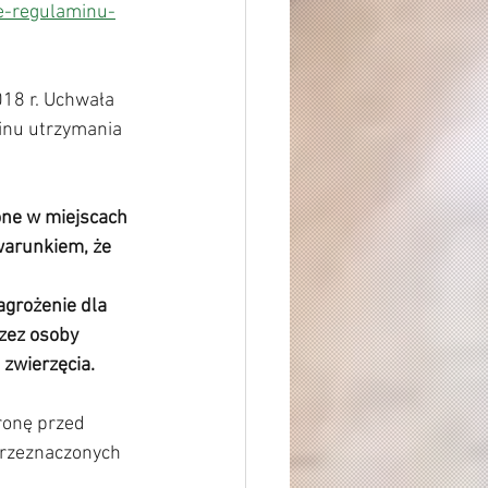
e-regulaminu-
18 r. Uchwała 
inu utrzymania 
one w miejscach 
warunkiem, że 
grożenie dla 
zez osoby 
zwierzęcia.
ronę przed 
przeznaczonych 