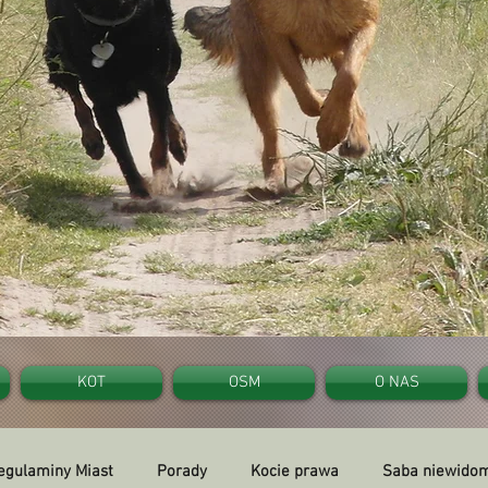
KOT
OSM
O NAS
egulaminy Miast
Porady
Kocie prawa
Saba niewidom