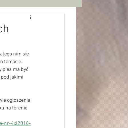
ch
atego nim się 
m temacie.
y pies ma być 
pod jakimi 
ie ogłoszenia 
u na terenie 
e-nr-4xl2018-