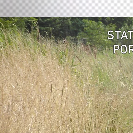
STA
PO