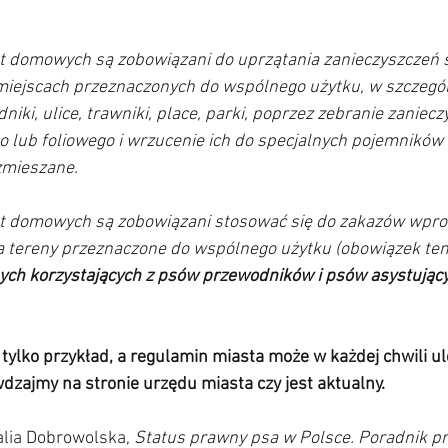
ząt domowych są zobowiązani do uprzątania zanieczyszcze
miejscach przeznaczonych do wspólnego użytku, w szczególn
iki, ulice, trawniki, place, parki, poprzez zebranie zaniecz
 lub foliowego i wrzucenie ich do specjalnych pojemników 
zmieszane.
ząt domowych są zobowiązani stosować się do zakazów wpr
na tereny przeznaczone do wspólnego użytku (obowiązek ten
ch korzystających z psów przewodników i psów asystując
 tylko przykład, a regulamin miasta może w każdej chwili ul
zajmy na stronie urzędu miasta czy jest aktualny.
alia Dobrowolska, 
Status prawny psa w Polsce. Poradnik pr