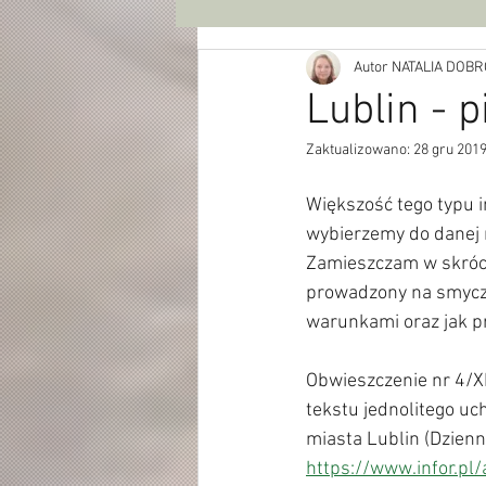
Autor NATALIA DO
Lublin - 
Zaktualizowano:
28 gru 201
Większość tego typu i
wybierzemy do danej m
Zamieszczam w skrócie
prowadzony na smyczy
warunkami oraz jak pr
Obwieszczenie nr 4/XL
tekstu jednolitego uc
miasta Lublin (Dzien
https://www.infor.p