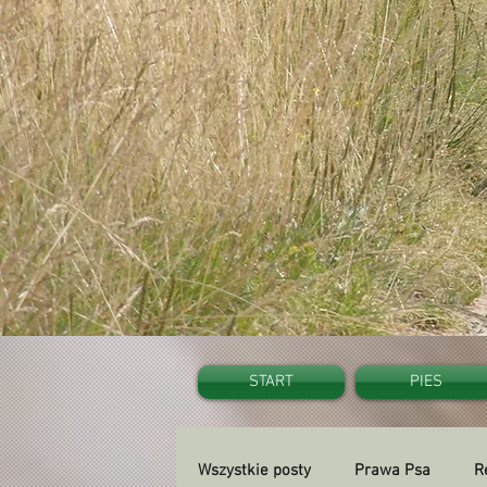
START
PIES
Wszystkie posty
Prawa Psa
R