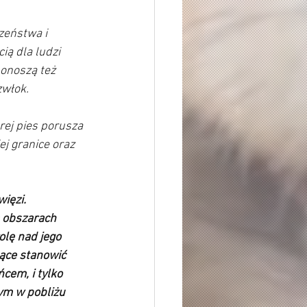
eństwa i 
ą dla ludzi 
onoszą też 
włok. 
rej pies porusza 
j granice oraz 
ięzi. 
 obszarach 
lę nad jego 
ące stanowić 
cem, i tylko 
m w pobliżu 