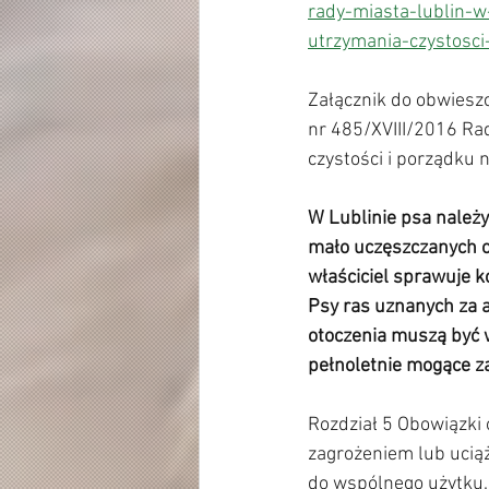
rady-miasta-lublin-w
utrzymania-czystosci
Załącznik do obwieszc
nr 485/XVIII/2016 Ra
czystości i porządku n
W Lublinie psa należy
mało uczęszczanych o
właściciel sprawuje k
Psy ras uznanych za 
otoczenia muszą być 
pełnoletnie mogące z
Rozdział 5 Obowiązki
zagrożeniem lub ucią
do wspólnego użytku.