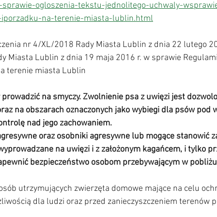
-sprawie-ogloszenia-tekstu-jednolitego-uchwaly-wsprawi
-iporzadku-na-terenie-miasta-lublin.html
zenia nr 4/XL/2018 Rady Miasta Lublin z dnia 22 lutego 20
dy Miasta Lublin z dnia 19 maja 2016 r. w sprawie Regulam
a terenie miasta Lublin 
 prowadzić na smyczy. Zwolnienie psa z uwięzi jest dozwol
raz na obszarach oznaczonych jako wybiegi dla psów pod 
ontrolę nad jego zachowaniem. 
agresywne oraz osobniki agresywne lub mogące stanowić za
wyprowadzane na uwięzi i z założonym kagańcem, i tylko pr
apewnić bezpieczeństwo osobom przebywającym w pobliżu 
 osób utrzymujących zwierzęta domowe mające na celu och
żliwością dla ludzi oraz przed zanieczyszczeniem terenów 