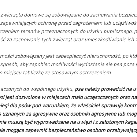
 zwierzęta domowe są zobowiązane do zachowania bezpiecz
zapewniających ochronę przed zagrożeniem lub uciążliwości
zczeniem terenów przeznaczonych do użytku publicznego, p
ć za zachowanie tych zwierząt oraz unieszkodliwianie ich z
omości zobowiązany jest zabezpieczyć nieruchomość, po któ
 sposób, aby zapobiec możliwości wydostania się psa poza je
 miejscu tabliczkę ze stosownym ostrzeżeniem. 
naczonych do wspólnego użytku, 
psa należy prowadzić na uw
ęzi jest dozwolone w miejscach mało uczęszczanych oraz na
egi dla psów pod warunkiem, że właściciel sprawuje kontro
 uznanych za agresywne oraz osobniki agresywne lub mog
nia muszą być wyprowadzane na uwięzi i z założonym kagań
nie mogące zapewnić bezpieczeństwo osobom przebywający