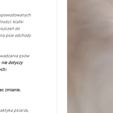
ń spowodowanych 
ości: klatki 
yszczeń do 
na psie odchody 
owadzania psów 
 
nie dotyczy 
ych
). 
ec zmianie. 
aktyka psiarz
a, 