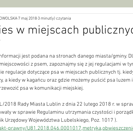
BROWOLSKA
7 maj 2018
3 minut(y) czytania
pies w miejscach publiczny
9
nformacji jest podana na stronach danego miasta/gminy. Dl
iejscowości z psem, zapoznajmy się z jej regulacjami w ty
 regulacje dotyczące psa w miejscach publicznych tj. kied
, a kiedy w kagańcu oraz gdzie możemy puścić psa luzem i 
zewozić psa w komunikacji miejskiej.  
/2018 Rady Miasta Lublin z dnia 22 lutego 2018 r. w spraw
hwały w sprawie Regulaminu utrzymania czystości i porządk
nik Urzędowy Województwa Lubelskiego, Poz. 1017 ).
l/akt-prawny/U81.2018.046.0001017,metryka,obwieszczeni