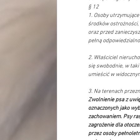
§ 12 
1. Osoby utrzymujące
środków ostrożności, 
oraz przed zanieczys
pełną odpowiedzialnoś
2. Właściciel nieruch
się swobodnie, w taki
umieścić w widocznym
3. Na terenach przez
Zwolnienie psa z uwi
oznaczonych jako wybi
zachowaniem. Psy ras
zagrożenie dla otocze
przez osoby pełnolet