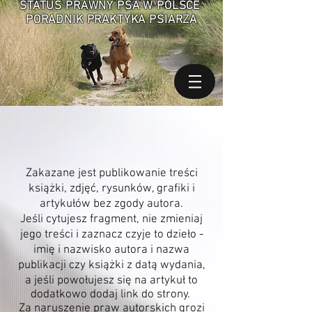
STATUS PRAWNY PSA W POLSCE
PORADNIK PRAKTYKA PSIARZA
Zakazane jest publikowanie treści
książki, zdjęć, rysunków, grafiki i
artykułów bez zgody autora.
Jeśli cytujesz fragment, nie zmieniaj
jego treści i zaznacz czyje to dzieło -
imię i nazwisko autora i nazwa
publikacji czy książki z datą wydania,
a jeśli powołujesz się na artykuł to
dodatkowo dodaj link do strony.
Za naruszenie praw autorskich grozi