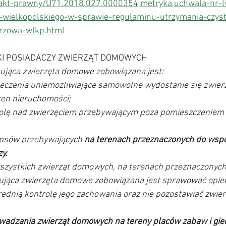
l/akt-prawny/U71.2018.027.0000354,metryka,uchwala-nr-l
-wielkopolskiego-w-sprawie-regulaminu-utrzymania-czyst
orzowa-wlkp.html
ZKI POSIADACZY ZWIERZĄT DOMOWYCH 
mująca zwierzęta domowe zobowiązana jest: 
ren nieruchomości; 
do psów przebywających 
na terenach przeznaczonych do wspó
y. 
wszystkich zwierząt domowych, na terenach przeznaczonyc
ująca zwierzęta domowe zobowiązana jest sprawować opie
ednią kontrolę jego zachowania oraz nie pozostawiać zwier
wadzania zwierząt domowych na tereny placów zabaw i gier,