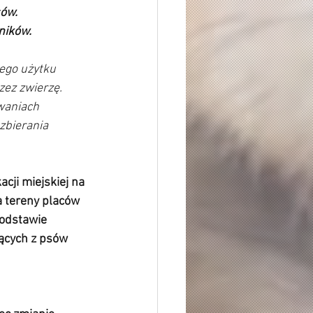
ów. 
ników. 
ego użytku 
ez zwierzę. 
waniach 
zbierania 
ji miejskiej na 
 tereny placów 
podstawie 
ących z psów 