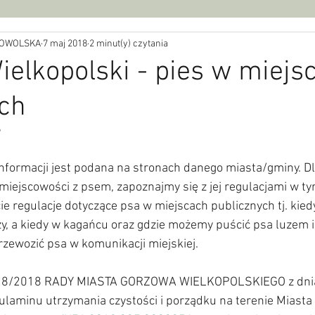
BROWOLSKA
7 maj 2018
2 minut(y) czytania
elkopolski - pies w miejs
ych
9
nformacji jest podana na stronach danego miasta/gminy. Dl
iejscowości z psem, zapoznajmy się z jej regulacjami w ty
 regulacje dotyczące psa w miejscach publicznych tj. kied
, a kiedy w kagańcu oraz gdzie możemy puścić psa luzem i 
zewozić psa w komunikacji miejskiej.  
28/2018 RADY MIASTA GORZOWA WIELKOPOLSKIEGO z dnia 
ulaminu utrzymania czystości i porządku na terenie Miasta