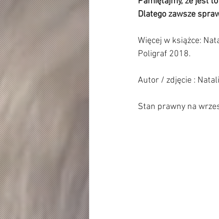
Pamiętajmy, że jest to
Dlatego zawsze sprawd
Więcej w książce: Nat
Poligraf 2018.      
Autor / zdjęcie : Nata
Stan prawny na wrzes