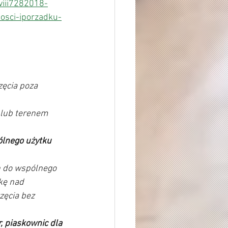
viii7282018-
osci-iporzadku-
lnego użytku 
h do wspólnego 
kę nad 
zęcia bez 
 piaskownic dla 