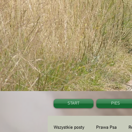
START
PIES
Wszystkie posty
Prawa Psa
R