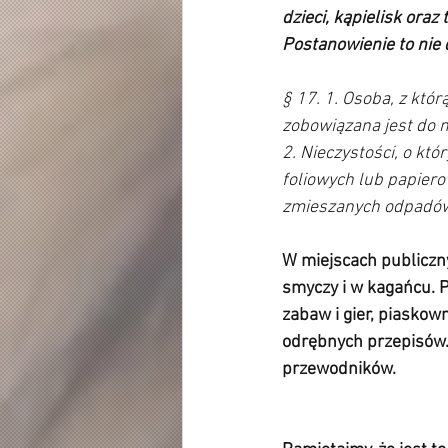
dzieci, kąpielisk ora
Postanowienie to nie
§ 17. 1. Osoba, z kt
zobowiązana jest do 
2. Nieczystości, o kt
foliowych lub papiero
zmieszanych odpadów 
W miejscach publiczn
smyczy i w kagańcu. 
zabaw i gier, piaskow
odrębnych przepisów.
przewodników.   