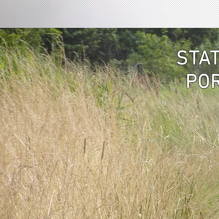
STA
PO