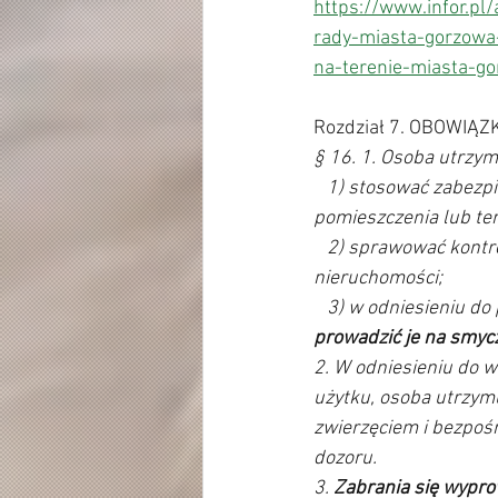
https://www.infor.p
rady-miasta-gorzowa
na-terenie-miasta-g
Rozdział 7. OBOWIĄ
§ 16. 1. Osoba utrzy
   1) stosować zabezpieczenia uniemożliwiające samowolne wydostanie się zwierzęcia poza 
pomieszczenia lub te
   2) sprawować kontrolę nad zwierzęciem przebywającym poza pomieszczeniem lub terenem 
nieruchomości; 
   3) w odniesieniu 
prowadzić je na smycz
2. W odniesieniu do 
użytku, osoba utrzym
zwierzęciem i bezpośr
dozoru. 
3. 
Zabrania się wypro