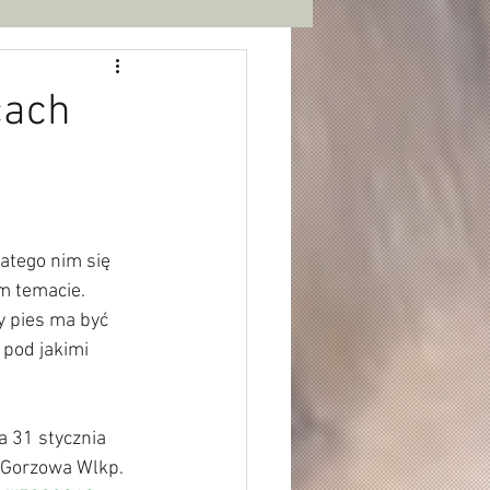
cach
atego nim się 
m temacie. 
y pies ma być 
pod jakimi 
31 stycznia 
 Gorzowa Wlkp. 