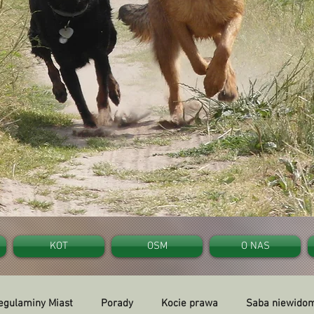
KOT
OSM
O NAS
egulaminy Miast
Porady
Kocie prawa
Saba niewidom