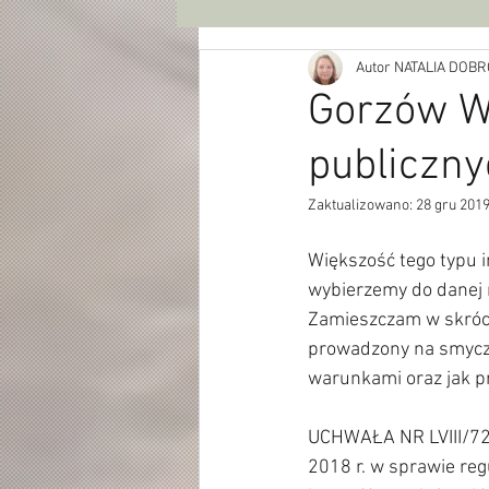
Autor NATALIA DO
Gorzów Wi
publiczn
Zaktualizowano:
28 gru 201
Większość tego typu i
wybierzemy do danej m
Zamieszczam w skrócie
prowadzony na smyczy
warunkami oraz jak pr
UCHWAŁA NR LVIII/7
2018 r. w sprawie reg