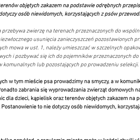
z terenów objętych zakazem na podstawie odrębnych przepis
 dotyczy osób niewidomych, korzystających z psów przewod
órą przebywa zwierzę na terenach przeznaczonych do wspóln
niezwłocznego usunięcia zanieczyszczeń pozostawionych prz
órych mowa w ust. 1, należy umieszczać w szczelnych opako
wych i pozbywać się ich do pojemników przeznaczonych do 
komunalnych lub pozostających po prowadzeniu selekcji. 
ych w tym mieście psa prowadzimy na smyczy, a w komunikac
Ponadto zabrania się wyprowadzania zwierząt domowych na
nic dla dzieci, kąpielisk oraz terenów objętych zakazem na 
 Postanowienie to nie dotyczy osób niewidomych, korzystaj