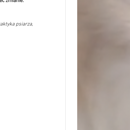
ec zmianie. 
aktyka psiarza
, 
 